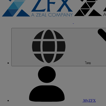
ไทย
MyZFX