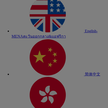
English-
MENA
ตะวันออกกลาง&แอฟริกา
简体中文