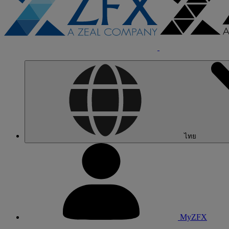
ไทย
MyZFX