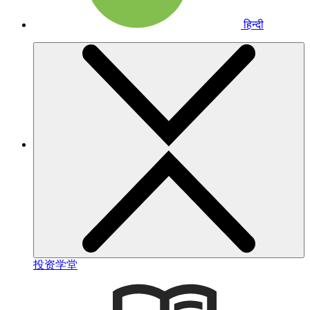
हिन्दी
投资学堂