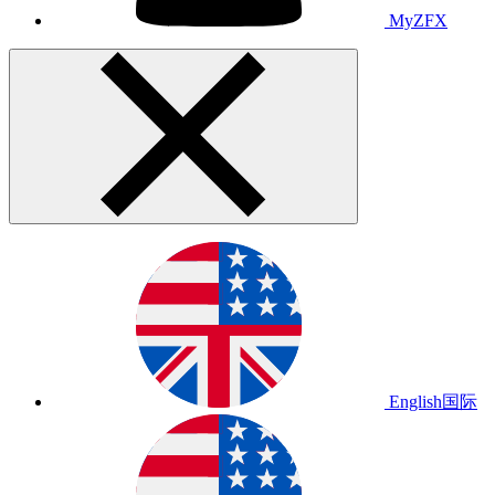
MyZFX
English
国际