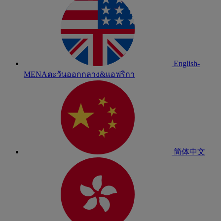
English-
MENA
ตะวันออกกลาง&แอฟริกา
简体中文