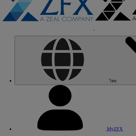
ไทย
MyZFX