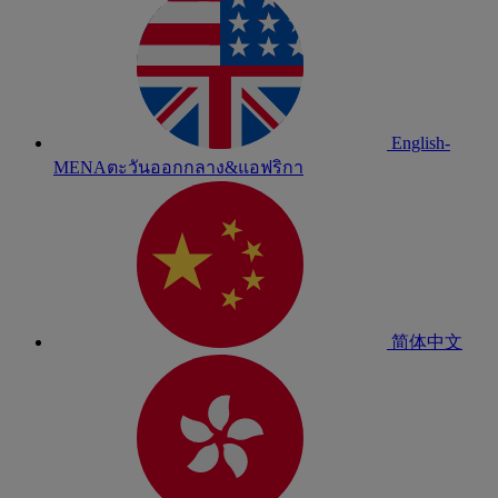
English-
MENA
ตะวันออกกลาง&แอฟริกา
简体中文