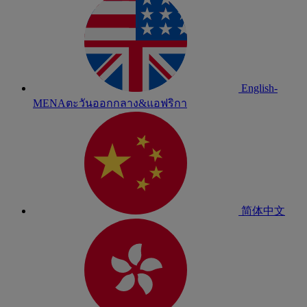
English-
MENA
ตะวันออกกลาง&แอฟริกา
简体中文