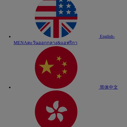
English-
MENA
ตะวันออกกลาง&แอฟริกา
简体中文