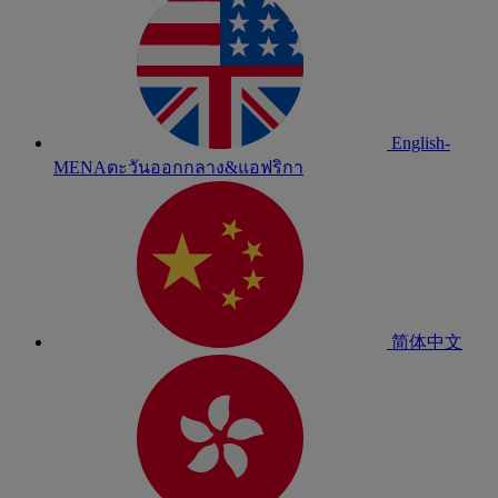
English-
MENA
ตะวันออกกลาง&แอฟริกา
简体中文