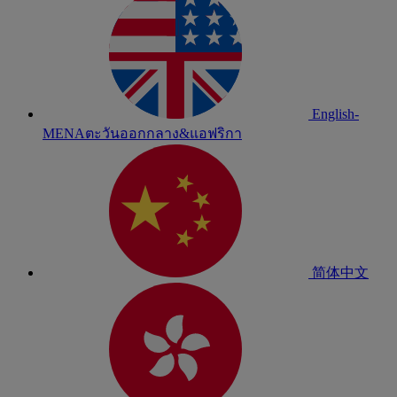
English-
MENA
ตะวันออกกลาง&แอฟริกา
简体中文