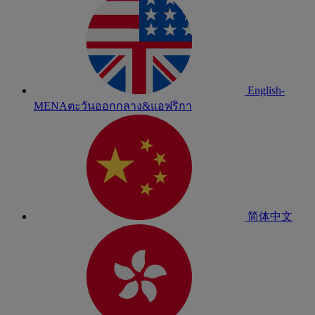
English-
MENA
ตะวันออกกลาง&แอฟริกา
简体中文