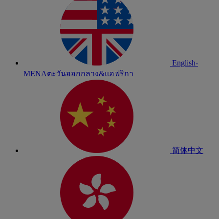
English-
MENA
ตะวันออกกลาง&แอฟริกา
简体中文