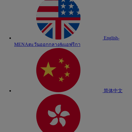
English-
MENA
ตะวันออกกลาง&แอฟริกา
简体中文