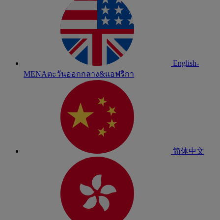
English-
MENA
ตะวันออกกลาง&แอฟริกา
简体中文