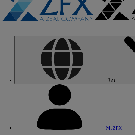
ไทย
MyZFX