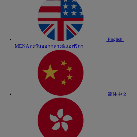
English-
MENA
ตะวันออกกลาง&แอฟริกา
简体中文