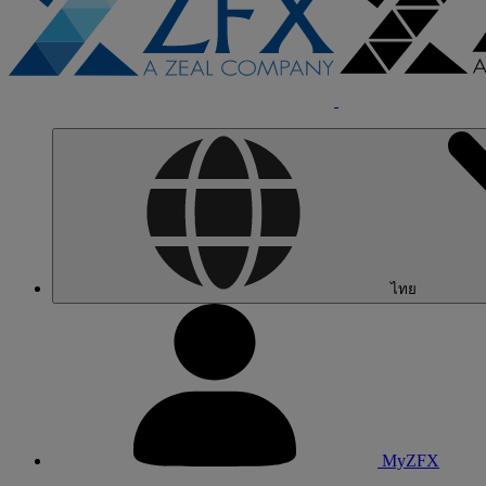
ไทย
MyZFX