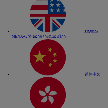
English-
MENA
ตะวันออกกลาง&แอฟริกา
简体中文