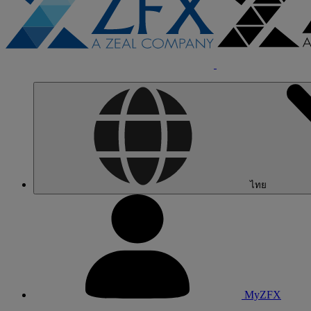
ไทย
MyZFX