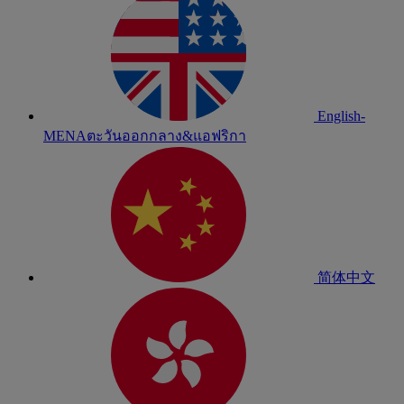
English-
MENA
ตะวันออกกลาง&แอฟริกา
简体中文