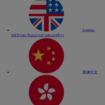
English-
MENA
ตะวันออกกลาง&แอฟริกา
简体中文