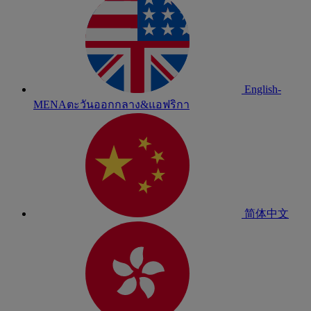
English-
MENA
ตะวันออกกลาง&แอฟริกา
简体中文