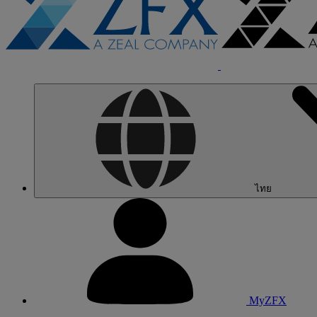
ไทย
MyZFX