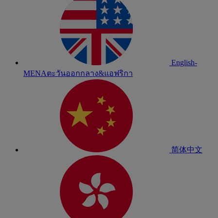
English-
MENA
ตะวันออกกลาง&แอฟริกา
简体中文