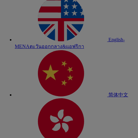
English-
MENA
ตะวันออกกลาง&แอฟริกา
简体中文