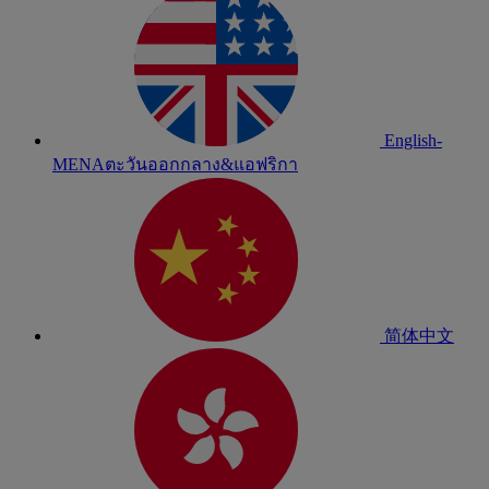
English-
MENA
ตะวันออกกลาง&แอฟริกา
简体中文