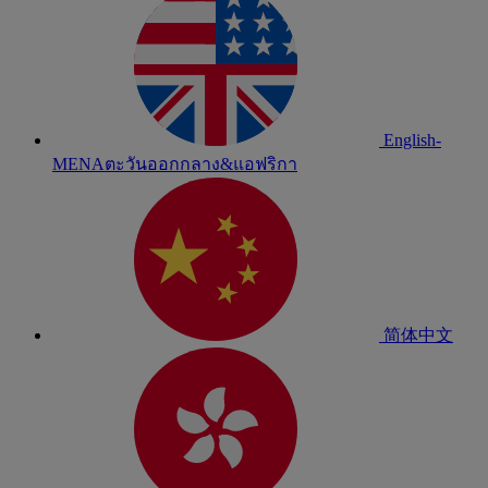
English-
MENA
ตะวันออกกลาง&แอฟริกา
简体中文