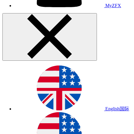
MyZFX
English
国际