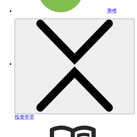
हिन्दी
投资学堂