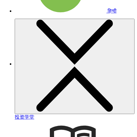
हिन्दी
投资学堂