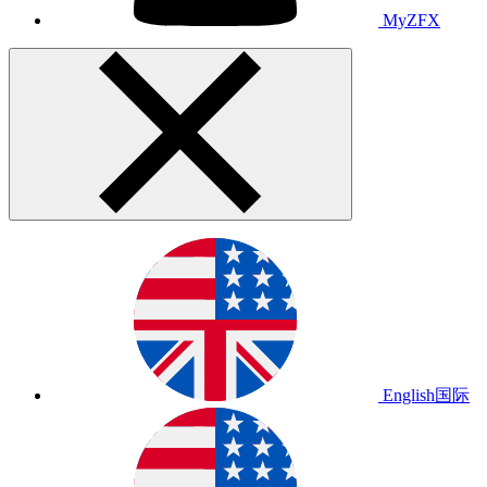
MyZFX
English
国际