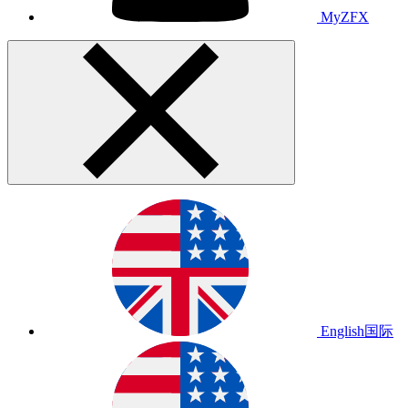
MyZFX
English
国际