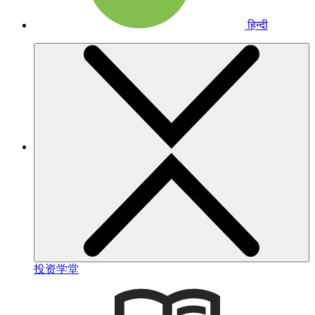
हिन्दी
投资学堂