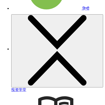
हिन्दी
投资学堂