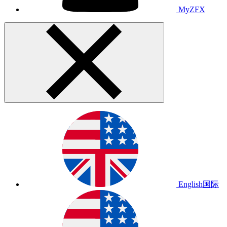
MyZFX
English
国际