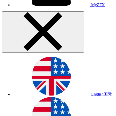
MyZFX
English
国际