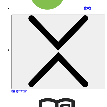
हिन्दी
投资学堂