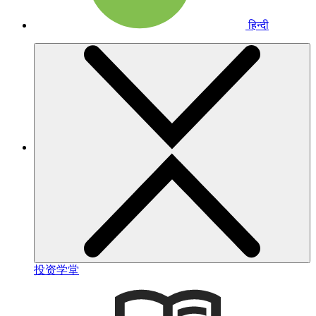
हिन्दी
投资学堂