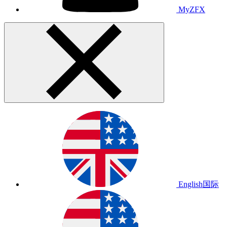
MyZFX
English
国际