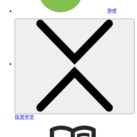
हिन्दी
投资学堂