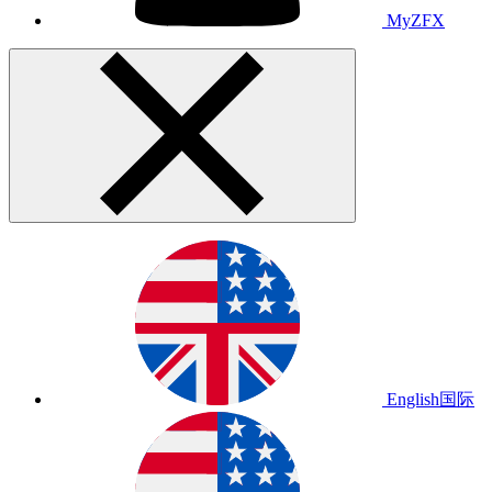
MyZFX
English
国际