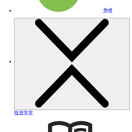
हिन्दी
投资学堂