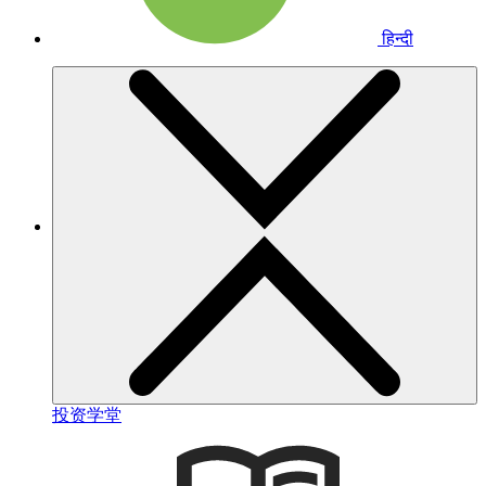
हिन्दी
投资学堂