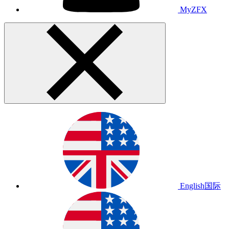
MyZFX
English
国际