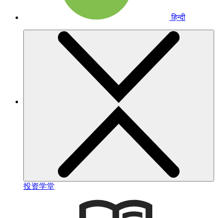
हिन्दी
投资学堂