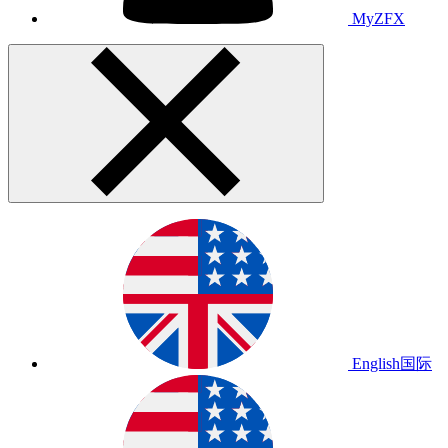
MyZFX
English
国际