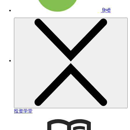
हिन्दी
投资学堂