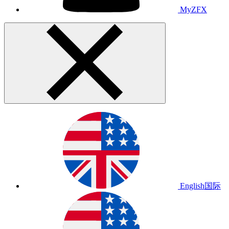
MyZFX
English
国际