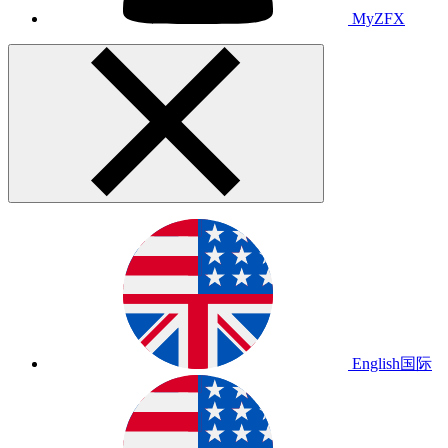
MyZFX
English
国际