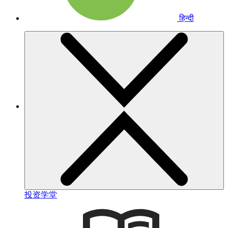
हिन्दी
投资学堂