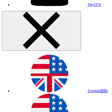
MyZFX
English
国际