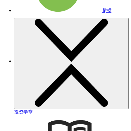
हिन्दी
投资学堂