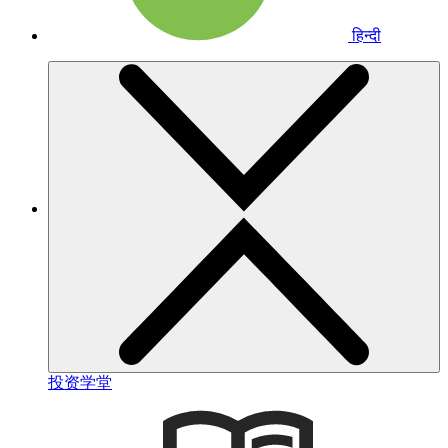
हिन्दी
投资学堂