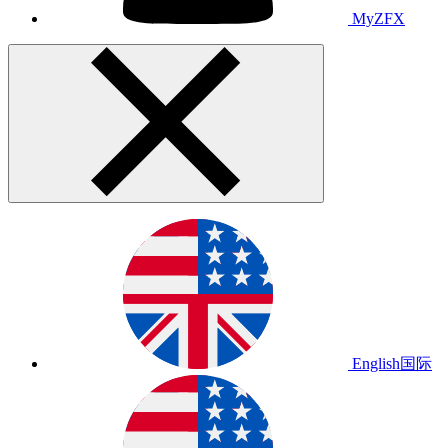
MyZFX
English
国际