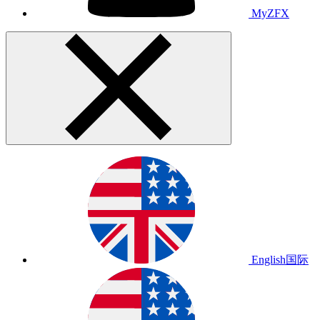
MyZFX
English
国际