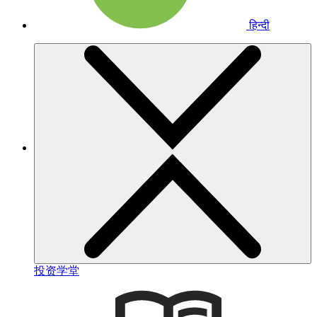
हिन्दी
投资学堂