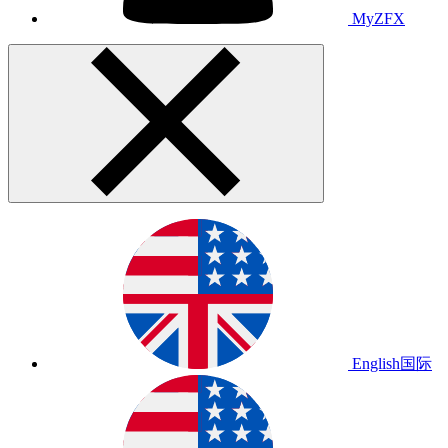
MyZFX
English
国际