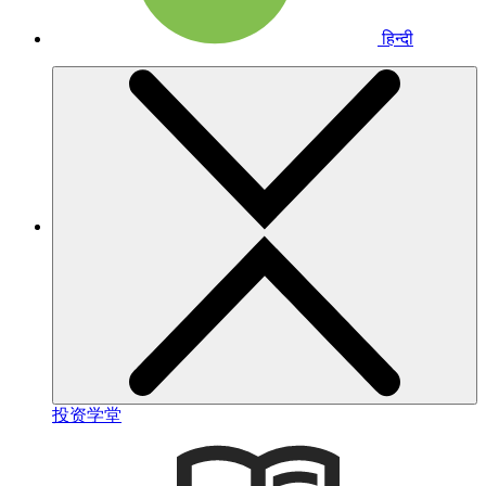
हिन्दी
投资学堂