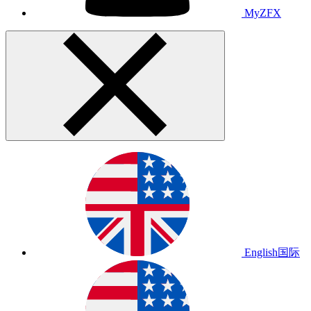
MyZFX
English
国际