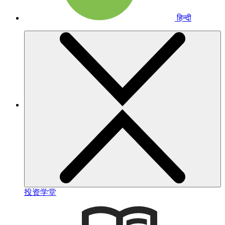
हिन्दी
投资学堂