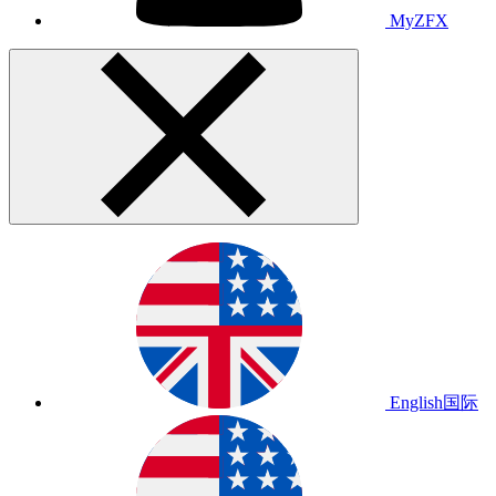
MyZFX
English
国际