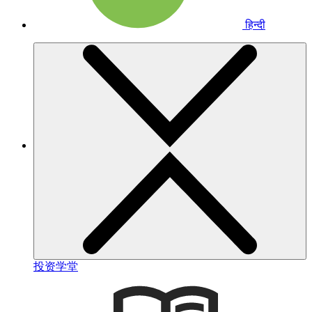
हिन्दी
投资学堂