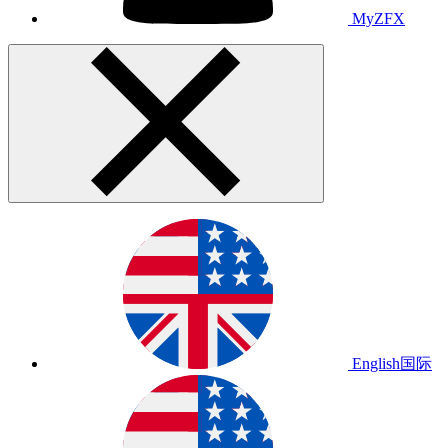
MyZFX
English
国际