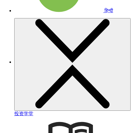
हिन्दी
投资学堂