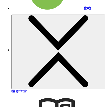
हिन्दी
投资学堂