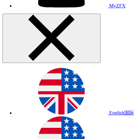
MyZFX
English
国际