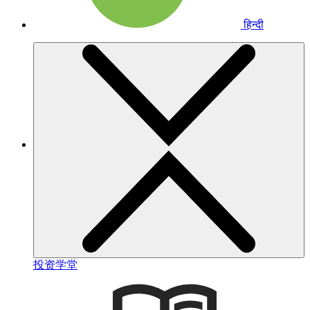
हिन्दी
投资学堂