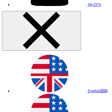
MyZFX
English
国际