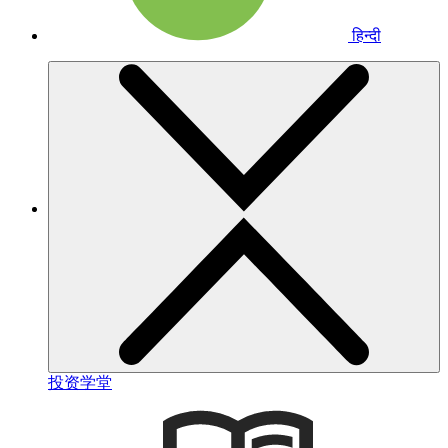
हिन्दी
投资学堂