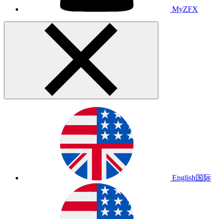
MyZFX
English
国际